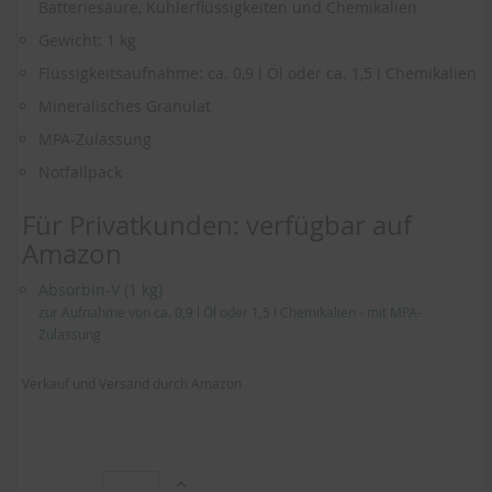
der
Batteriesäure, Kühlerflüssigkeiten und Chemikalien
Bildergalerie
Gewicht: 1 kg
springen
Flüssigkeitsaufnahme: ca. 0,9 l Öl oder ca. 1,5 l Chemikalien
Mineralisches Granulat
MPA-Zulassung
Notfallpack
Für Privatkunden: verfügbar auf
Amazon
Absorbin-V (1 kg)
zur Aufnahme von ca. 0,9 l Öl oder 1,5 l Chemikalien - mit MPA-
Zulassung
Verkauf und Versand durch Amazon