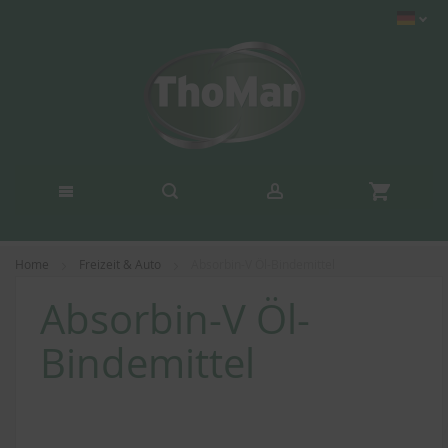
Home
Freizeit & Auto
Absorbin-V Öl-Bindemittel
Absorbin-V Öl-
Bindemittel
Zum
Ende