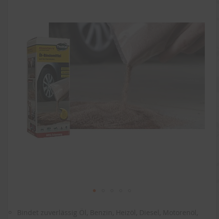
der
Bildergalerie
springen
Zum
Anfang
Bindet zuverlässig Öl, Benzin, Heizöl, Diesel, Motorenöl,