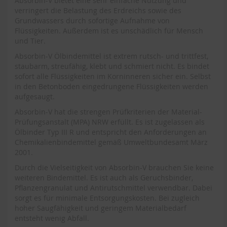
Absorbin-V bietet eine sehr einfache Nutzung und
verringert die Belastung des Erdreichs sowie des
Grundwassers durch sofortige Aufnahme von
Flüssigkeiten. Außerdem ist es unschädlich für Mensch
und Tier.
Absorbin-V Ölbindemittel ist extrem rutsch- und trittfest,
staubarm, streufähig, klebt und schmiert nicht. Es bindet
sofort alle Flüssigkeiten im Korninneren sicher ein. Selbst
in den Betonboden eingedrungene Flüssigkeiten werden
aufgesaugt.
Absorbin-V hat die strengen Prüfkriterien der Material-
Prüfungsanstalt (MPA) NRW erfüllt. Es ist zugelassen als
Ölbinder Typ III R und entspricht den Anforderungen an
Chemikalienbindemittel gemäß Umweltbundesamt März
2001.
Durch die Vielseitigkeit von Absorbin-V brauchen Sie keine
weiteren Bindemittel. Es ist auch als Geruchsbinder,
Pflanzengranulat und Antirutschmittel verwendbar. Dabei
sorgt es für minimale Entsorgungskosten. Bei zugleich
hoher Saugfähigkeit und geringem Materialbedarf
entsteht wenig Abfall.