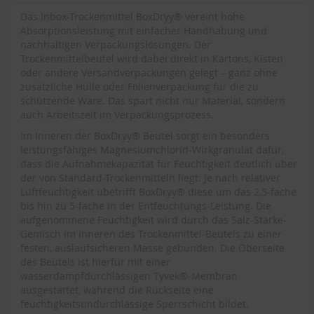
Das Inbox-Trockenmittel BoxDryy® vereint hohe
Absorptionsleistung mit einfacher Handhabung und
nachhaltigen Verpackungslösungen. Der
Trockenmittelbeutel wird dabei direkt in Kartons, Kisten
oder andere Versandverpackungen gelegt – ganz ohne
zusätzliche Hülle oder Folienverpackung für die zu
schützende Ware. Das spart nicht nur Material, sondern
auch Arbeitszeit im Verpackungsprozess.
Im Inneren der BoxDryy® Beutel sorgt ein besonders
leistungsfähiges Magnesiumchlorid-Wirkgranulat dafür,
dass die Aufnahmekapazität für Feuchtigkeit deutlich über
der von Standard-Trockenmitteln liegt: Je nach relativer
Luftfeuchtigkeit übetrifft BoxDryy® diese um das 2,5-fache
bis hin zu 5-fache in der Entfeuchtungs-Leistung. Die
aufgenommene Feuchtigkeit wird durch das Salz-Stärke-
Gemisch im Inneren des Trockenmittel-Beutels zu einer
festen, auslaufsicheren Masse gebunden. Die Oberseite
des Beutels ist hierfür mit einer
wasserdampfdurchlässigen Tyvek®-Membran
ausgestattet, während die Rückseite eine
feuchtigkeitsundurchlässige Sperrschicht bildet.