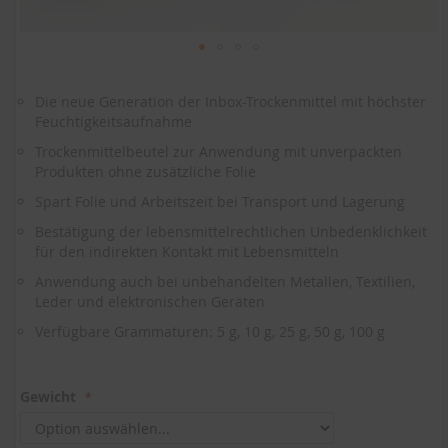
Zum
Anfang
Die neue Generation der Inbox-Trockenmittel mit höchster
der
Feuchtigkeitsaufnahme
Bildergalerie
springen
Trockenmittelbeutel zur Anwendung mit unverpackten
Produkten ohne zusätzliche Folie
Spart Folie und Arbeitszeit bei Transport und Lagerung
Bestätigung der lebensmittelrechtlichen Unbedenklichkeit
für den indirekten Kontakt mit Lebensmitteln
Anwendung auch bei unbehandelten Metallen, Textilien,
Leder und elektronischen Geräten
Verfügbare Grammaturen: 5 g, 10 g, 25 g, 50 g, 100 g
Gewicht