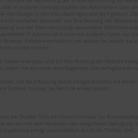
. Im Falle der Aktivierung der IP-Anonymisierung auf diese
n oder in anderen Vertragsstaaten des Abkommens über den
er von Google in den USA übertragen und dort gekürzt. Die 
ese Informationen benutzen, um Ihre Nutzung der Website a
tzung und der Internetnutzung verbundene Dienstleistung
ermittelte IP-Adresse wird nicht mit anderen Daten von G
 Browser-Software verhindern; wir weisen Sie jedoch darauf 
werden nutzen können.
s Cookie erzeugten und auf Ihre Nutzung der Website bezoge
n, indem Sie das unter dem folgenden Link verfügbare Brows
licken, um die Erfassung durch Google Analytics auf dieser 
re Cookies, müssen Sie den Link erneut klicken.
nutzt die ThoMar OHG ein Online-Formular zur Kundenbefra
se werden mit dem Absenden der ausgefüllten Befragung ni
s-Ergebnisse erfolgt ausschließlich durch die ThoMar OHG.