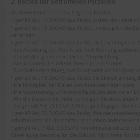
2. Rechte der betroffenen Personen
Als Betroffener haben Sie folgende Rechte:
•
gemäß Art. 15 DSGVO das Recht, in dem dort bezeich
•
gemäß Art. 16 DSGVO das Recht, unverzüglich die Ber
verlangen;
•
gemäß Art. 17 DSGVO das Recht, die Löschung Ihrer b
- Zur Ausübung des Rechts auf freie Meinungsäußerun
- Zur Erfüllung einer rechtlichen Verpflichtung;
- Aus Gründen des öffentlichen Interesses oder
- Zur Geltendmachung, Ausübung oder Verteidigung vo
•
gemäß Art. 18 DSGVO das Recht, die Einschränkung d
- Die Richtigkeit der Daten von Ihnen bestritten wird;
- Die Verarbeitung unrechtmäßig ist, Sie aber deren L
- Wir die Daten nicht mehr benötigen, Sie diese jed
- Sie gemäß Art. 21 DSGVO Widerspruch gegen die Vera
•
gemäß Art. 20 DSGVO das Recht, Ihre personenbezogen
erhalten oder sie Übermittlung an einen anderen Vera
•
gemäß Art. 7 Abs. 3 DSGVO Ihre einmal erteilte Einwill
Einwilligung beruhte, für die Zukunft nicht mehr fortf