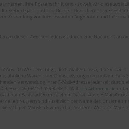
Nachnamen, Ihre Postanschrift und - soweit wir diese zusä
d, Ihr Geburtsjahr und Ihre Berufs-, Branchen- oder Geschä
. zur Zusendung von interessanten Angeboten und Informat
en zu diesen Zwecken jederzeit durch eine Nachricht an di
7 Abs. 3 UWG berechtigt, die E-Mail-Adresse, die Sie bei Ih
e, ähnliche Waren oder Dienstleistungen zu nutzen. Falls S
chenden Verwendung Ihrer E-Mail-Adresse jederzeit durch
0 0, Fax: +49(0)4153 55900 99, E-Mail:
info@thomar.de
unter
nach den Basistarifen entstehen. Dabei ist die E-Mail-Adres
rziellen Nutzern sind zusätzlich der Name des Unternehme
n Sie sich per Mausklick vom Erhalt weiterer Werbe-E-Mails