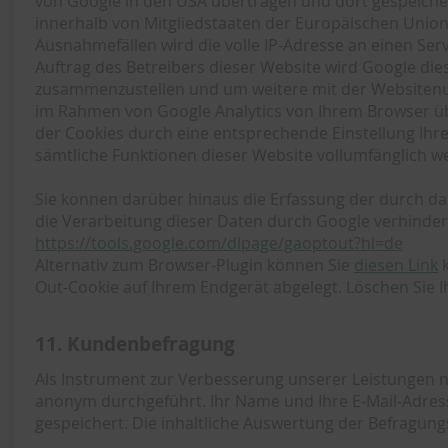
von Google in den USA übertragen und dort gespeichert
innerhalb von Mitgliedstaaten der Europäischen Unio
Ausnahmefällen wird die volle IP-Adresse an einen Serv
Auftrag des Betreibers dieser Website wird Google di
zusammenzustellen und um weitere mit der Websitenu
im Rahmen von Google Analytics von Ihrem Browser üb
der Cookies durch eine entsprechende Einstellung Ihrer
sämtliche Funktionen dieser Website vollumfänglich 
Sie können darüber hinaus die Erfassung der durch da
die Verarbeitung dieser Daten durch Google verhinder
https://tools.google.com/dlpage/gaoptout?hl=de
Alternativ zum Browser-Plugin können Sie
diesen Link
k
Out-Cookie auf Ihrem Endgerät abgelegt. Löschen Sie Ih
11. Kundenbefragung
Als Instrument zur Verbesserung unserer Leistungen 
anonym durchgeführt. Ihr Name und Ihre E-Mail-Adres
gespeichert. Die inhaltliche Auswertung der Befragung