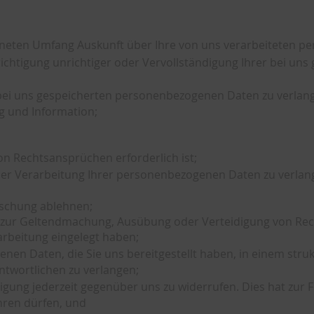
neten Umfang Auskunft über Ihre von uns verarbeiteten p
ichtigung unrichtiger oder Vervollständigung Ihrer bei u
ei uns gespeicherten personenbezogenen Daten zu verlange
g und Information;
n Rechtsansprüchen erforderlich ist;
er Verarbeitung Ihrer personenbezogenen Daten zu verlan
öschung ablehnen;
och zur Geltendmachung, Ausübung oder Verteidigung von R
rbeitung eingelegt haben;
en Daten, die Sie uns bereitgestellt haben, in einem str
ntwortlichen zu verlangen;
igung jederzeit gegenüber uns zu widerrufen. Dies hat zur F
ühren dürfen, und