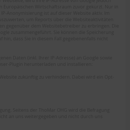
r Webseite, wird Ihre IP-Adresse von Google jedoch
 Europäischen Wirtschaftsraum zuvor gekürzt. Nur in
IP-Anonymisierung ist auf dieser Website aktiv. Im
uszuwerten, um Reports über die Websiteaktivitäten
en gegenüber dem Websitebetreiber zu erbringen. Die
oogle zusammengeführt. Sie können die Speicherung
hin, dass Sie in diesem Fall gegebenenfalls nicht
nen Daten (inkl. Ihrer IP-Adresse) an Google sowie
er-Plugin herunterladen und installieren:
Website zukünftig zu verhindern. Dabei wird ein Opt-
gung. Seitens der ThoMar OHG wird die Befragung
cht an uns weitergegeben und nicht durch uns