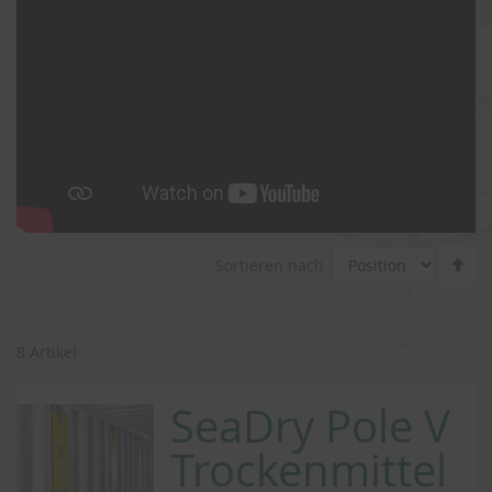
In
Sortieren nach
ab
Re
8
Artikel
SeaDry Pole V
Trockenmittel