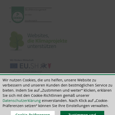
Wir nutzen Cookies, die uns helfen, unsere Website zu
verbessern und unseren Kunden den bestmöglichen Service zu
bieten. Indem Sie auf „Zustimmen und weiter“ klicken, erklären
Sie sich mit den Cookie-Richtlinien gemäß unserer
© 2022 | All rights reserved | ThoMar OHG, Basedower Weg 10, D-21483 Lütau,
Datenschutzerklärung
einverstanden. Nach Klick auf „Cookie-
+49(0)4153 55900-0
Präferenzen setzen“ können Sie Ihre Einstellungen verwalten.
Cookie-Präferenzen
Zustimmen und