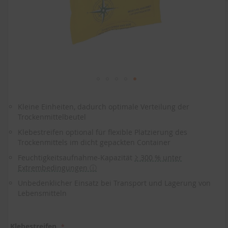
Zum
Anfang
Kleine Einheiten, dadurch optimale Verteilung der
der
Trockenmittelbeutel
Bildergalerie
springen
Klebestreifen optional für flexible Platzierung des
Trockenmittels im dicht gepackten Container
Feuchtigkeitsaufnahme-Kapazität
≥ 300 % unter
Extrembedingungen ⓘ
Unbedenklicher Einsatz bei Transport und Lagerung von
Lebensmitteln
Klebestreifen