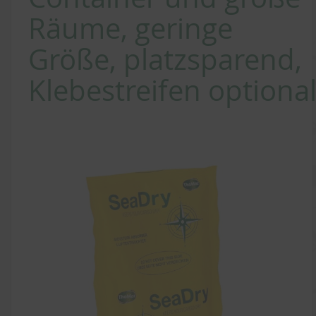
Räume, geringe
Größe, platzsparend,
Klebestreifen optiona
Zum
Ende
der
Bildergalerie
springen