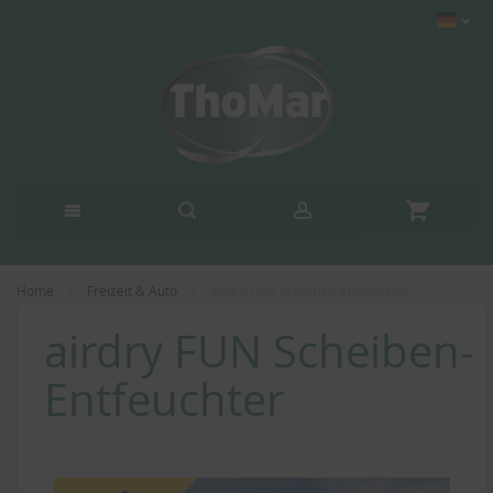
Home
Freizeit & Auto
airdry FUN Scheiben-Entfeuchter
airdry FUN Scheiben-
Entfeuchter
Zum
Ende