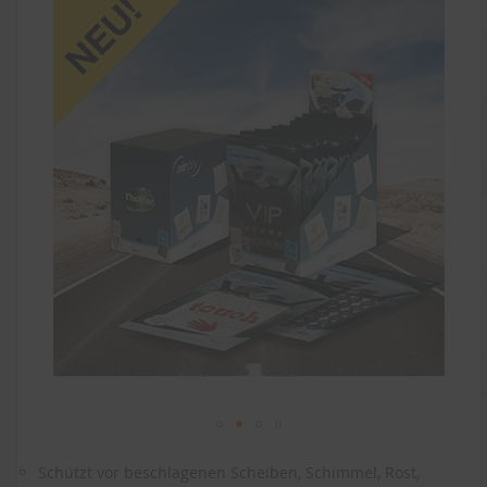
der
Bildergalerie
springen
Zum
Anfang
Schützt vor beschlagenen Scheiben, Schimmel, Rost,