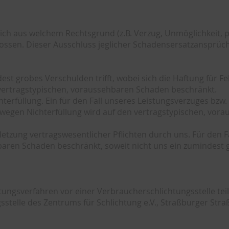
h aus welchem Rechtsgrund (z.B. Verzug, Unmöglichkeit, po
ossen. Dieser Ausschluss jeglicher Schadensersatzansprüche
st grobes Verschulden trifft, wobei sich die Haftung für Fe
 vertragstypischen, voraussehbaren Schaden beschränkt.
erfüllung. Ein für den Fall unseres Leistungsverzuges bzw.
egen Nichterfüllung wird auf den vertragstypischen, vorau
tzung vertragswesentlicher Pflichten durch uns. Für den Fal
aren Schaden beschränkt, soweit nicht uns ein zumindest gr
chtungsverfahren vor einer Verbraucherschlichtungsstelle te
sstelle des Zentrums für Schlichtung e.V., Straßburger Stra