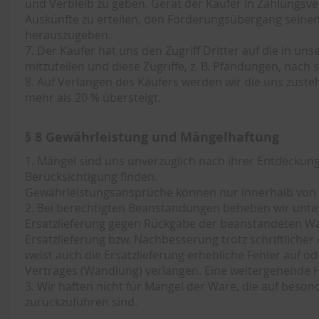
und Verbleib zu geben. Gerät der Käufer in Zahlungsve
Auskünfte zu erteilen, den Forderungsübergang sein
herauszugeben.
7. Der Käufer hat uns den Zugriff Dritter auf die in
mitzuteilen und diese Zugriffe, z. B. Pfändungen, nach
8. Auf Verlangen des Käufers werden wir die uns zust
mehr als 20 % übersteigt.
§ 8 Gewährleistung und Mängelhaftung
1. Mängel sind uns unverzüglich nach ihrer Entdeckun
Berücksichtigung finden.
Gewährleistungsansprüche können nur innerhalb von
2. Bei berechtigten Beanstandungen beheben wir unte
Ersatzlieferung gegen Rückgabe der beanstandeten War
Ersatzlieferung bzw. Nachbesserung trotz schriftlich
weist auch die Ersatzlieferung erhebliche Fehler auf
Vertrages (Wandlung) verlangen. Eine weitergehende 
3. Wir haften nicht für Mängel der Ware, die auf bes
zurückzuführen sind.