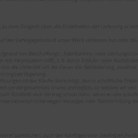
 zu dem Einigkeit über alle Einzelheiten der Lieferung erzi
Ablauf der Liefergegenstand unser Werk verlassen hat oder d
aufgrund von Beschaffungs-, Fabrikations- oder Leistungsstö
n ein Verschulden trifft, z. B. durch Einfuhr- oder Ausfuh
sich die Lieferzeit um die Dauer der Behinderung, maxima
istungsverzögerung.
 Störungen ist der Käufer berechtigt, durch schriftliche Erk
nem vordergenannten Grund unmöglich, so werden wir von un
 zum Rücktritt vom Vertrag schon dann, wenn er uns schrift
adensersatzansprüche wegen Verzuges oder Nichterfüllung d
g unserer sämtlichen, auch der künftigen oder bedingten Fo