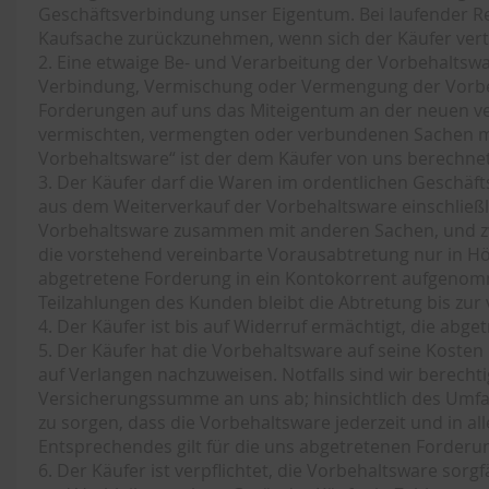
Geschäftsverbindung unser Eigentum. Bei laufender Rec
Kaufsache zurückzunehmen, wenn sich der Käufer vertr
2. Eine etwaige Be- und Verarbeitung der Vorbehaltswa
Verbindung, Vermischung oder Vermengung der Vorbeha
Forderungen auf uns das Miteigentum an der neuen v
vermischten, vermengten oder verbundenen Sachen mit
Vorbehaltsware“ ist der dem Käufer von uns berechnet
3. Der Käufer darf die Waren im ordentlichen Geschäf
aus dem Weiterverkauf der Vorbehaltsware einschließl
Vorbehaltsware zusammen mit anderen Sachen, und zwa
die vorstehend vereinbarte Vorausabtretung nur in H
abgetretene Forderung in ein Kontokorrent aufgenomm
Teilzahlungen des Kunden bleibt die Abtretung bis zu
4. Der Käufer ist bis auf Widerruf ermächtigt, die abg
5. Der Käufer hat die Vorbehaltsware auf seine Kosten
auf Verlangen nachzuweisen. Notfalls sind wir berechti
Versicherungssumme an uns ab; hinsichtlich des Umfan
zu sorgen, dass die Vorbehaltsware jederzeit und in a
Entsprechendes gilt für die uns abgetretenen Forderu
6. Der Käufer ist verpflichtet, die Vorbehaltsware sor