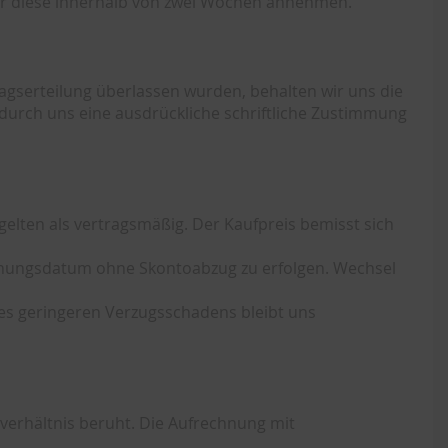
wir diese innerhalb von zwei Wochen annehmen.
gserteilung überlassen wurden, behalten wir uns die
durch uns eine ausdrückliche schriftliche Zustimmung
elten als vertragsmäßig. Der Kaufpreis bemisst sich
echnungsdatum ohne Skontoabzug zu erfolgen. Wechsel
nes geringeren Verzugsschadens bleibt uns
verhältnis beruht. Die Aufrechnung mit