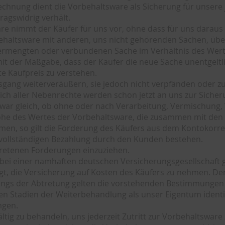
hnung dient die Vorbehaltsware als Sicherung für unsere je
agswidrig verhält.
re nimmt der Käufer für uns vor, ohne dass für uns daraus e
ltsware mit anderen, uns nicht gehörenden Sachen, übertr
ermengten oder verbundenen Sache im Verhältnis des Werte
 der Maßgabe, dass der Käufer die neue Sache unentgeltli
e Kaufpreis zu verstehen.
tsgang weiterveräußern, sie jedoch nicht verpfänden oder 
ich aller Nebenrechte werden schon jetzt an uns zur Siche
r gleich, ob ohne oder nach Verarbeitung, Vermischung, 
öhe des Wertes der Vorbehaltsware, die zusammen mit den 
en, so gilt die Forderung des Käufers aus dem Kontokorren
r vollständigen Bezahlung durch den Kunden bestehen.
etretenen Forderungen einzuziehen.
 bei einer namhaften deutschen Versicherungsgesellschaft g
gt, die Versicherung auf Kosten des Käufers zu nehmen. Der 
gs der Abtretung gelten die vorstehenden Bestimmungen in
llen Stadien der Weiterbehandlung als unser Eigentum ident
ngen.
gfältig zu behandeln, uns jederzeit Zutritt zur Vorbehalts