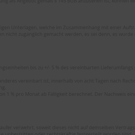
llung als Angebot gemäß § 145 BGB anzusehen ist, können 
igen Unterlagen, welche im Zusammenhang mit einer Auftra
en nicht zugänglich gemacht werden, es sei denn, es wurde 
seinheiten bis zu +/- 5 % des vereinbarten Lieferumfangs g
 anderes vereinbart ist, innerhalb von acht Tagen nach R
ng.
on 1 % pro Monat ab Fälligkeit berechnet. Der Nachweis ei
ufer verwehrt, soweit dieses nicht auf demselben Vertrags
unbestritten oder rechtskräftig festgestellt worden sind.