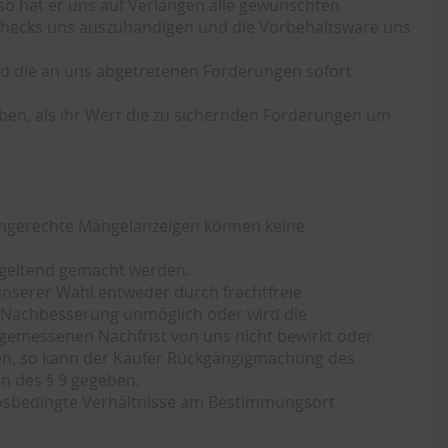
so hat er uns auf Verlangen alle gewünschten
checks uns auszuhändigen und die Vorbehaltsware uns
nd die an uns abgetretenen Forderungen sofort
ben, als ihr Wert die zu sichernden Forderungen um
ormgerechte Mängelanzeigen können keine
geltend gemacht werden.
nserer Wahl entweder durch frachtfreie
. Nachbesserung unmöglich oder wird die
ngemessenen Nachfrist von uns nicht bewirkt oder
agen, so kann der Käufer Rückgängigmachung des
n des § 9 gegeben.
iebsbedingte Verhältnisse am Bestimmungsort