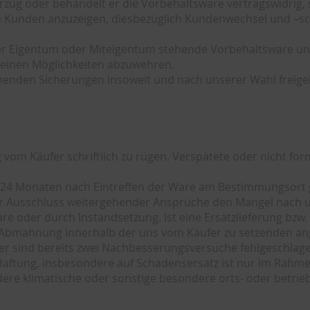
rzug oder behandelt er die Vorbehaltsware vertragswidrig, 
en Kunden anzuzeigen, diesbezüglich Kundenwechsel und –s
 unser Eigentum oder Miteigentum stehende Vorbehaltsware u
 seinen Möglichkeiten abzuwehren.
ehenden Sicherungen insoweit und nach unserer Wahl freige
g vom Käufer schriftlich zu rügen. Verspätete oder nicht f
 24 Monaten nach Eintreffen der Ware am Bestimmungsort 
r Ausschluss weitergehender Ansprüche den Mangel nach u
e oder durch Instandsetzung. Ist eine Ersatzlieferung bzw
er Abmahnung innerhalb der uns vom Käufer zu setzenden a
 oder sind bereits zwei Nachbesserungsversuche fehlgeschl
Haftung, insbesondere auf Schadensersatz ist nur im Rahme
ondere klimatische oder sonstige besondere orts- oder betr