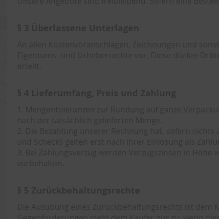
Unsere Angebote sind freibleibend. Sofern eine Beste
§ 3 Überlassene Unterlagen
An allen Kostenvoranschlägen, Zeichnungen und sonst
Eigentums- und Urheberrechte vor. Diese dürfen Dritt
erteilt.
§ 4 Lieferumfang, Preis und Zahlung
1. Mengentoleranzen zur Rundung auf ganze Verpackung
nach der tatsächlich gelieferten Menge.
2. Die Bezahlung unserer Rechnung hat, sofern nichts
und Schecks gelten erst nach ihrer Einlösung als Zahlu
3. Bei Zahlungsverzug werden Verzugszinsen in Höhe v
vorbehalten.
§ 5 Zurückbehaltungsrechte
Die Ausübung eines Zurückbehaltungsrechts ist dem Kä
Gegenforderungen steht dem Käufer nur zu, wenn diese 