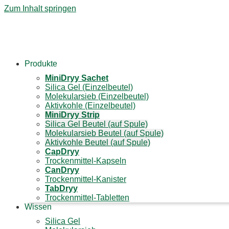
Zum Inhalt springen
Produkte
Mini
Dryy
Sachet
Silica Gel (Einzelbeutel)
Molekularsieb (Einzelbeutel)
Aktivkohle (Einzelbeutel)
Mini
Dryy
Strip
Silica Gel Beutel (auf Spule)
Molekularsieb Beutel (auf Spule)
Aktivkohle Beutel (auf Spule)
Cap
Dryy
Trockenmittel-Kapseln
Can
Dryy
Trockenmittel-Kanister
Tab
Dryy
Trockenmittel-Tabletten
Wissen
Silica Gel