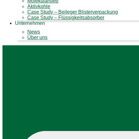
Molekularsieb
Aktivkohle
Case Study – Beileger Blisterverpackung
Case Study – Flüssigkeitsabsorber
Unternehmen
News
Über uns