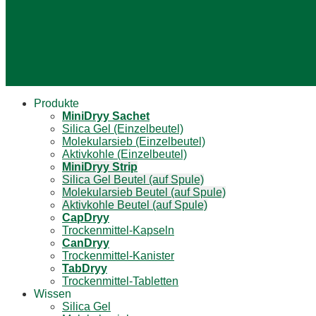
Produkte
Mini
Dryy
Sachet
Silica Gel (Einzelbeutel)
Molekularsieb (Einzelbeutel)
Aktivkohle (Einzelbeutel)
Mini
Dryy
Strip
Silica Gel Beutel (auf Spule)
Molekularsieb Beutel (auf Spule)
Aktivkohle Beutel (auf Spule)
Cap
Dryy
Trockenmittel-Kapseln
Can
Dryy
Trockenmittel-Kanister
Tab
Dryy
Trockenmittel-Tabletten
Wissen
Silica Gel