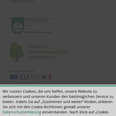
Impressum
Wir nutzen Cookies, die uns helfen, unsere Website zu
verbessern und unseren Kunden den bestmöglichen Service zu
bieten. Indem Sie auf „Zustimmen und weiter“ klicken, erklären
Sie sich mit den Cookie-Richtlinien gemäß unserer
© 2018 - 2026 | All rights reserved | ThoMar OHG, Basedower Weg 10, D-
Datenschutzerklärung
einverstanden. Nach Klick auf „Cookie-
21483 Lütau, +49(0)4153 55900-0,
info@thomar.de