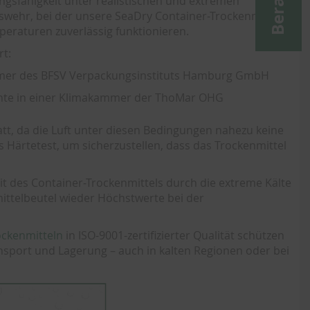
ngsfähigkeit unter realistischen und extremen
swehr, bei der unsere SeaDry Container-Trockenmittel
mperaturen zuverlässig funktionieren.
rt:
kammer des BFSV Verpackungsinstituts Hamburg GmbH
uchte in einer Klimakammer der ThoMar OHG
att, da die Luft unter diesen Bedingungen nahezu keine
ls Härtetest, um sicherzustellen, dass das Trockenmittel
keit des Container-Trockenmittels durch die extreme Kälte
mittelbeutel wieder Höchstwerte bei der
ockenmitteln
in ISO-9001-zertifizierter Qualität schützen
ansport und Lagerung – auch in kalten Regionen oder bei