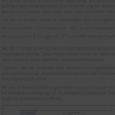
Wir testen unsere Trockenmittel regelmäßig, um die Leistu
Bedingungen sicherzustellen. Eine Anforderung der Bunde
gelistet sind, lautete, dass diese auch nach sehr tiefen Te
Um dies zu prüfen, wurde ein zweistufiger Test durchgefüh
Versuchsschritt 1: 24 Stunden bei - 40°C in einer Kälte
Versuchsschritt 2: 25 Tage bei 37°C und 90% relativer Fe
Bei –40 °C findet praktisch keine Feuchtigkeitsaufnahme st
Feuchtigkeit enthält. Diese Phase diente daher vor allem a
nach extremer Kälte weiterhin voll einsatzfähig bleibt.
Ergebnis: Wie die Testgrafik zeigt, wird die Leistungsfähig
nicht beeinträchtigt. Anschließend erreichten die Trocken
Feuchtigkeitsaufnahme.
Mit den in Deutschland hergestellten
SeaDry Container-Tr
Sie Ihre Ware zuverlässig vor Feuchtigkeitsschäden bei Tr
längeren Standzeiten im Winter.