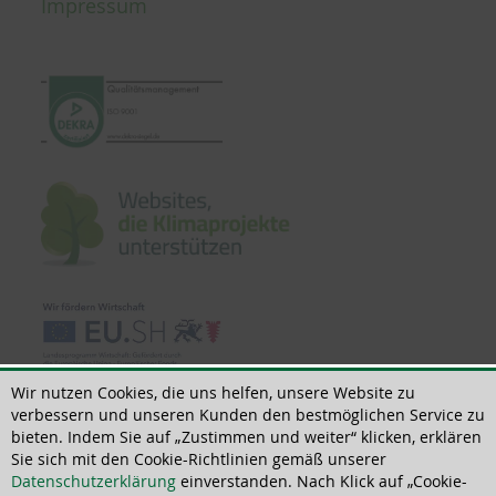
Impressum
Wir nutzen Cookies, die uns helfen, unsere Website zu
verbessern und unseren Kunden den bestmöglichen Service zu
bieten. Indem Sie auf „Zustimmen und weiter“ klicken, erklären
Sie sich mit den Cookie-Richtlinien gemäß unserer
© 2022 | All rights reserved | ThoMar OHG, Basedower Weg 10, D-21483 Lütau,
Datenschutzerklärung
einverstanden. Nach Klick auf „Cookie-