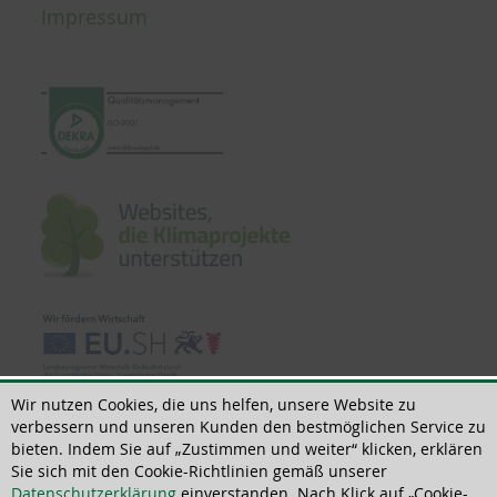
Impressum
Wir nutzen Cookies, die uns helfen, unsere Website zu
verbessern und unseren Kunden den bestmöglichen Service zu
bieten. Indem Sie auf „Zustimmen und weiter“ klicken, erklären
Sie sich mit den Cookie-Richtlinien gemäß unserer
© 2022 | All rights reserved | ThoMar OHG, Basedower Weg 10, D-21483 Lütau,
Datenschutzerklärung
einverstanden. Nach Klick auf „Cookie-