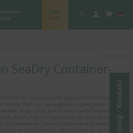
enmittel-
Über
Shop
uns
21.12.2021
zen SeaDry Container-
Beratung / Kontakt
örden ist die Zuteilung eines sogenannten NCAGE (Nato
ie ThoMar OHG hat das Registrierungsverfahren
d Zulieferer in der CAGE Search and Inquiry Datenbank als
Hook, Pole-V, Pole-H, Single und Single-ADH wurden
t. So beliefern wir bereits heute diverse Bundeswehr-
Container-Trockenmitteln. Was können wir für Sie tun?