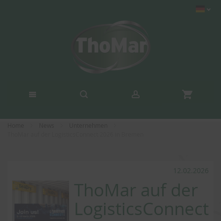
Home
News
Unternehmen
ThoMar auf der LogisticsConnect 2026 in Bremen
12.02.2026
ThoMar auf der
LogisticsConnect