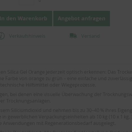
In den Warenkorb
Angebot anfragen
Verkaufshinweis
Versand
sen Silica Gel Orange jederzeit optisch erkennen: Das Trock
 Farbe von orange zu grün – eine einfache und zuverlässi
 technische Hilfsmittel oder Wiegeprozesse.
ungen, bei denen eine visuelle Überwachung der Trocknungs
oder Trocknungsanlagen.
sem Siliciumdioxid und nehmen bis zu 30–40 % ihres Eigen
e in gewerblichen Verpackungseinheiten ab 10 kg (10 x 1 kg, 3
elle Anwendungen mit Regenerationsbedarf ausgelegt.