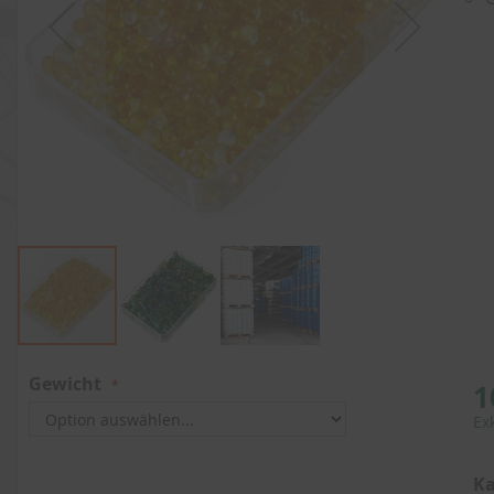
Zum
Anfang
Gewicht
1
der
Ex
Bildergalerie
springen
Ka