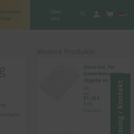
enmittel-
Über
Shop
uns
Weitere Produkte
g
Silica Gel, für
Gewerbekunden,
Abgabe ab 10kg
Beratung / Kontakt
Ab:
Ab:
Ab:
96,51 €
81,10 €
Inkl.
Exkl.
ung
Steuern
Steuern
gsanlagen