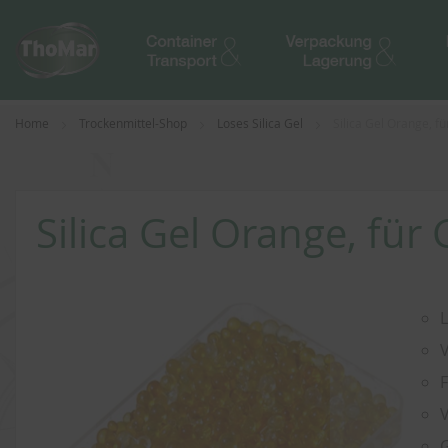
Home
Trockenmittel-Shop
Loses Silica Gel
Silica Gel Orange, 
Silica Gel Orange, fü
Zum
Ende
L
der
V
Bildergalerie
springen
F
V
G