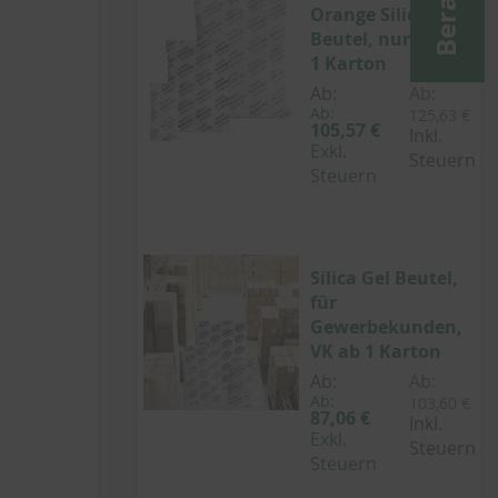
Orange Silica Gel
Beutel, nur B2B, ab
1 Karton
Ab:
Ab:
Ab:
125,63 €
105,57 €
Inkl.
Exkl.
Steuern
Steuern
Silica Gel Beutel,
für
Gewerbekunden,
VK ab 1 Karton
Ab:
Ab:
Ab:
103,60 €
87,06 €
Inkl.
Exkl.
Steuern
Steuern