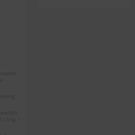
enmittel
ge
wirkung
gewichts
 x 5 kg, 1