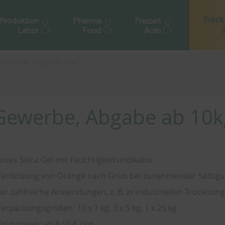
Trock
für Gewerbe, Abgabe ab 10kg
r Gewerbe, Abgabe ab 10k
oses Silica Gel mit Feuchtigkeitsindikator
erfärbung von Orange nach Grün bei zunehmender Sättig
ür zahlreiche Anwendungen, z. B. in industriellen Trocknun
erpackungsgrößen: 10 x 1 kg, 3 x 5 kg, 1 x 25 kg
rundpreis: ab 8,50 € / kg