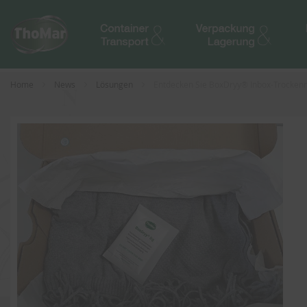
Home
News
Lösungen
Entdecken Sie BoxDryy® Inbox-Trockenm