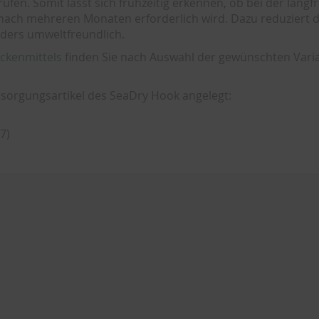
fen. Somit lässt sich frühzeitig erkennen, ob bei der langfr
nach mehreren Monaten erforderlich wird. Dazu reduziert d
nders umweltfreundlich.
ckenmittels
finden Sie nach Auswahl der gewünschten Vari
orgungsartikel des SeaDry Hook angelegt:
7)