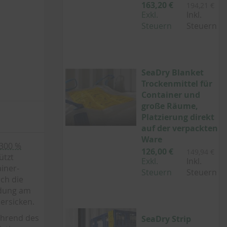
163,20 €
194,21 €
Exkl.
Inkl.
Steuern
Steuern
SeaDry Blanket
Trockenmittel für
Container und
große Räume,
Platzierung direkt
auf der verpackten
Ware
 300 %
126,00 €
149,94 €
ützt
Exkl.
Inkl.
iner-
Steuern
Steuern
ch die
ldung am
nersicken.
ährend des
SeaDry Strip