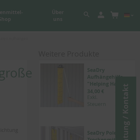
enmittel-
Über
Shop
uns
kalen Aufhängen
Weitere Produkte
 große
SeaDry
Aufhängehilfe
"Helping Hand"
Beratung / Kontakt
34,00 €
40,46 €
Exkl.
Inkl.
Steuern
Steuern
richtung
SeaDry Pole V
Trockenmittel für