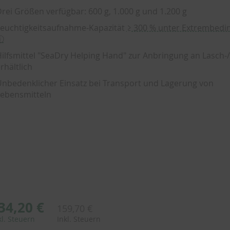
rei Größen verfügbar: 600 g, 1.000 g und 1.200 g
euchtigkeitsaufnahme-Kapazität
≥ 300 % unter Extrembed
ⓘ
ilfsmittel "SeaDry Helping Hand" zur Anbringung an Lasch-
rhältlich
nbedenklicher Einsatz bei Transport und Lagerung von
ebensmitteln
34,20 €
159,70 €
kl. Steuern
Inkl. Steuern