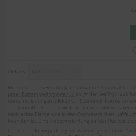
springen
Ka
Details
Mehr Informationen
Mit einer hohen Feuchtigkeitsaufnahme-Kapazität von 
unter Extrembedingungen ⓘ
sorgt der SeaDry Hook für 
Containerladungen effektiv vor Schimmel, Korrosion un
Trockenmittel Variante wird mit einem stabilen Haken 
senkrechte Platzierung in den Containersicken Luftfeuc
höchsten ist. Eine Klebevorrichtung auf der Rückseite so
Ohne eine Umverpackung aus Kartonage bietet der SeaD