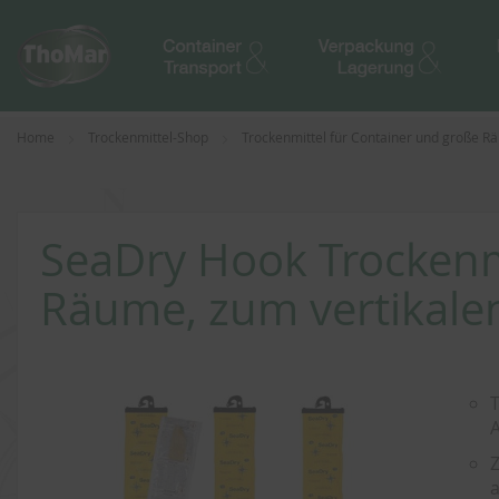
Home
Trockenmittel-Shop
Trockenmittel für Container und große 
SeaDry Hook Trockenm
Räume, zum vertikal
Zum
Ende
T
der
A
Bildergalerie
Z
springen
a