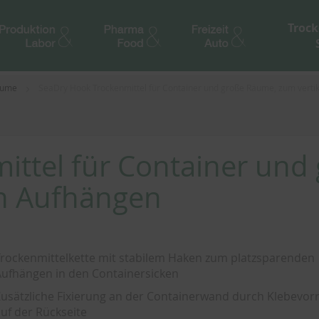
Trock
Räume
SeaDry Hook Trockenmittel für Container und große Räume, zum verti
ittel für Container und
en Aufhängen
rockenmittelkette mit stabilem Haken zum platzsparenden
ufhängen in den Containersicken
usätzliche Fixierung an der Containerwand durch Klebevor
uf der Rückseite