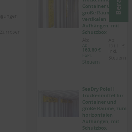
Container und
große Räume, zum
ingungen
vertikalen
Aufhängen, mit
/Zurrösen
Schutzbox
Ab:
Ab:
Ab:
191,11 €
160,60 €
Inkl.
Exkl.
Steuern
Steuern
SeaDry Pole H
Trockenmittel für
Container und
große Räume, zum
horizontalen
Aufhängen, mit
Schutzbox