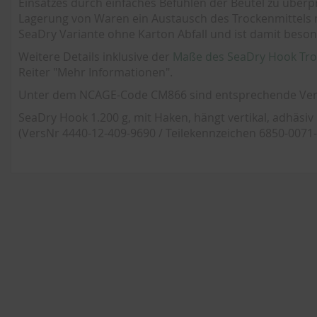
Einsatzes durch einfaches Befühlen der Beutel zu überprü
Lagerung von Waren ein Austausch des Trockenmittels 
SeaDry Variante ohne Karton Abfall und ist damit beso
Weitere Details inklusive der
Maße des SeaDry Hook Tro
Reiter "Mehr Informationen".
Unter dem NCAGE-Code CM866 sind entsprechende Vers
SeaDry Hook 1.200 g, mit Haken, hängt vertikal, adhäsiv
(VersNr 4440-12-409-9690 / Teilekennzeichen 6850-0071-