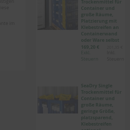
istigen
Trockenmittel für
iese
Container und
große Räume,
Platzierung mit
ante im
Klebestreifen an
Containerwand
oder Ware selbst
169,20 €
201,35 €
Exkl.
Inkl.
Steuern
Steuern
SeaDry Single
Trockenmittel für
Container und
große Räume,
geringe Größe,
platzsparend,
Klebestreifen