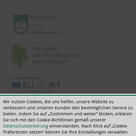
Wir nutzen Cookies, die uns helfen, unsere Website zu
verbessern und unseren Kunden den bestmöglichen Service zu
bieten. Indem Sie auf „Zustimmen und weiter“ klicken, erklären
Sie sich mit den Cookie-Richtlinien gemäß unserer
© 2018 - 2026 | All rights reserved | ThoMar OHG, Basedower Weg 10, D-
Datenschutzerklärung
einverstanden. Nach Klick auf „Cookie-
21483 Lütau, +49(0)4153 55900-0,
info@thomar.de
Präferenzen setzen“ können Sie Ihre Einstellungen verwalten.