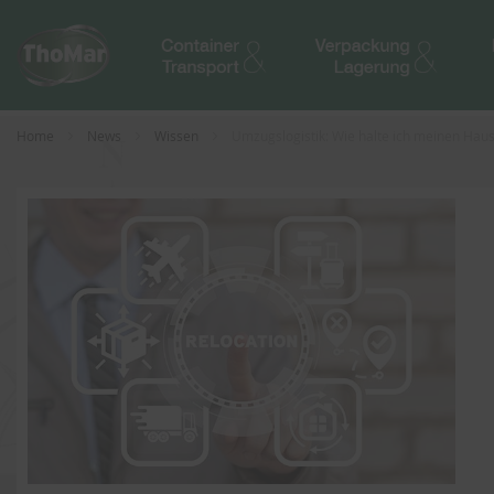
Home
News
Wissen
Umzugslogistik: Wie halte ich meinen Hau