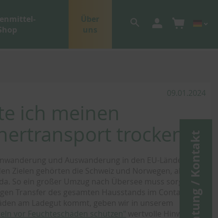
enmittel-
Über
Shop
uns
09.01.2024
te ich meinen
ertransport trocken?
Beratung / Kontakt
("Einwanderung und Auswanderung in den EU-Ländern
 den Zielen gehörten die Schweiz und Norwegen, aber
ada. So ein großer Umzug nach Übersee muss sorgfältig
ngen Transfer des gesamten Hausstands im Container,
chäden am Ladegut kommt, geben wir in unserem
teln vor Feuchteschäden schützen"
wertvolle Hinweise.