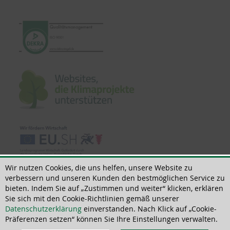
Wir nutzen Cookies, die uns helfen, unsere Website zu
verbessern und unseren Kunden den bestmöglichen Service zu
bieten. Indem Sie auf „Zustimmen und weiter“ klicken, erklären
Sie sich mit den Cookie-Richtlinien gemäß unserer
© 2018 - 2026 | All rights reserved | ThoMar OHG, Basedower Weg 10, D-
Datenschutzerklärung
einverstanden. Nach Klick auf „Cookie-
21483 Lütau, +49(0)4153 55900-0,
info@thomar.de
Präferenzen setzen“ können Sie Ihre Einstellungen verwalten.