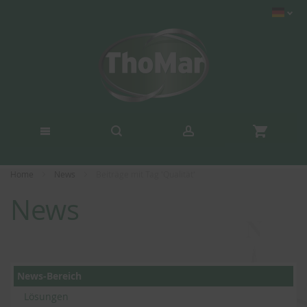
Home
News
Beiträge mit Tag 'Qualität'
News
News-Bereich
Lösungen