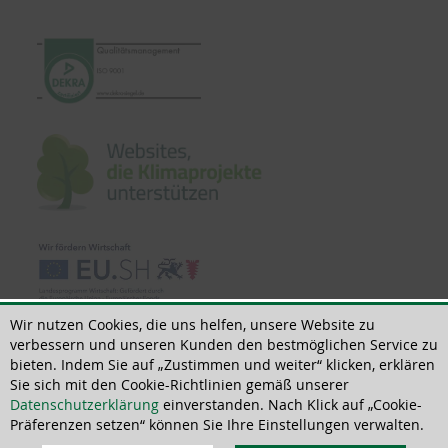
Wir nutzen Cookies, die uns helfen, unsere Website zu
verbessern und unseren Kunden den bestmöglichen Service zu
bieten. Indem Sie auf „Zustimmen und weiter“ klicken, erklären
Sie sich mit den Cookie-Richtlinien gemäß unserer
© 2018 - 2026 | All rights reserved | ThoMar OHG, Basedower Weg 10, D-
Datenschutzerklärung
einverstanden. Nach Klick auf „Cookie-
21483 Lütau, +49(0)4153 55900-0,
info@thomar.de
Präferenzen setzen“ können Sie Ihre Einstellungen verwalten.