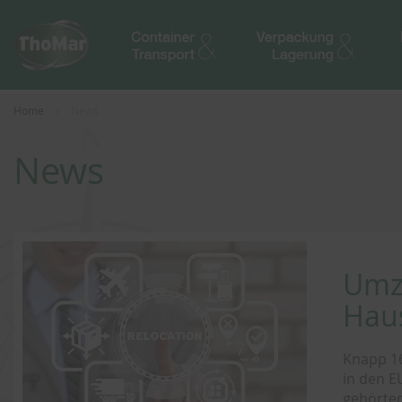
Home
News
News
Umzu
Haus
Knapp 16
in den E
gehörten