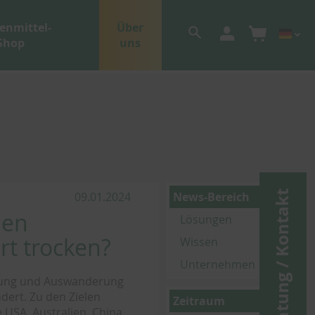
enmittel-
Über
Shop
uns
Beratung / Kontakt
09.01.2024
News-Bereich
nen
Lösungen
t trocken?
Wissen
Unternehmen
erung und Auswanderung
dert. Zu den Zielen
Zeitraum
 USA, Australien, China